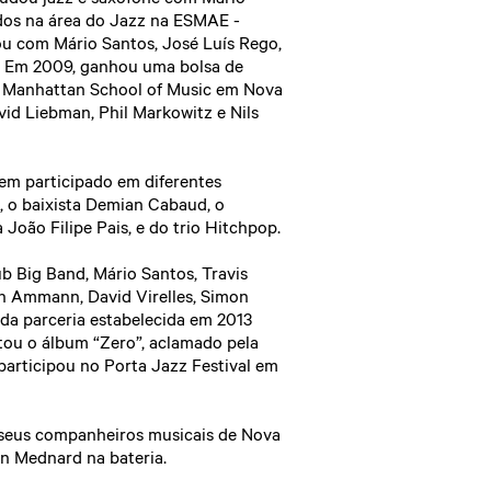
dos na área do Jazz na ESMAE -
ou com Mário Santos, José Luís Rego,
s. Em 2009, ganhou uma bolsa de
na Manhattan School of Music em Nova
id Liebman, Phil Markowitz e Nils
em participado em diferentes
, o baixista Demian Cabaud, o
João Filipe Pais, e do trio Hitchpop.
b Big Band, Mário Santos, Travis
en Ammann, David Virelles, Simon
a parceria estabelecida em 2013
ltou o álbum “Zero”, aclamado pela
articipou no Porta Jazz Festival em
 seus companheiros musicais de Nova
an Mednard na bateria.