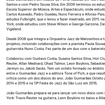
Santos e com Pedro Sousa Silva. Em 2006 terminou os estu
Escola Superior de Música, Artes e Espectáculo, onde estud
Carlos Azevedo, Pedro Guedes, Nuno Ferreira e Afonso Pai
estudos Fulbright, que o levou a fazer mestrado, em 2011, 
York, onde estudou com Steve Wilson e George Garzone, Dav
Vigeland.
Desde 2008 que integra a Orquestra Jazz de Matosinhos e t
projetos, incluindo colaborações com a pianista Paula Sousa
guitarrista Nuno Costa. Fez parte de um duo com o baterista 
Colaborou com Gustavo Costa, Susana Santos Silva, Hot Clu
Reuter, Allan Mednard, Ohad Talmor, Leon Boykins, Sebasti
Jermyn ou Jakob Sacks. Tem um octeto formado no âmbito d
entre o Guimarães Jazz e a editora Tone of Pich, e que resu
crítica como um dos discos do ano. João Guimarães Octeto p
2014 e 2015 e na 13ª Festa do Jazz do São Luiz em 2015.
João Guimarães prepara-se para lançar um novo disco com
York: Travis Reuter na guitarra, Leon Boykins no baixo e All