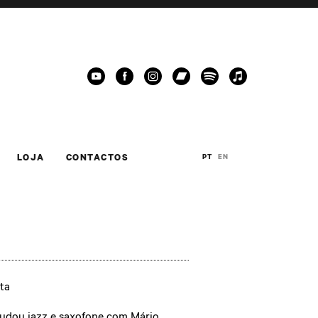
LOJA
CONTACTOS
PT
EN
ta
udou jazz e saxofone com Mário