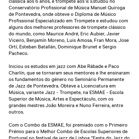
clássica aos 6 anos, e trompete aos 9. Estudou no
Conservatório Profissional de Música Manuel Quiroga
de Pontevedra, onde obteve o Diploma de Músico
Profissional Especializado em Trompete e estudou com
alguns dos melhores professores de trompete clássico
do mundo, como Maurice André, Eric Aubier, Javier
Viceiro, Benjamín Moreno, Luis Amosa, Fran Mora, Jose
Ortí, Esteban Batallán, Dominique Brunet e Sergio
Pacheco.
Iniciou os estudos em jazz com Abe Rábade e Paco
Charlín, que se tornaram seus mentores e lhe ensinaram
os fundamentos do género no Seminário Permanente
de Jazz de Pontevedra. Obteve a Licenciatura em
Música, variante Jazz - Trompete, na ESMAE - Escola
Superior de Música, Artes e Espectáculo, com os
grandes mestres João Moreira e Nuno Ferreira, entre
outros.
Com o Combo da ESMAE, foi premiado com o Primeiro
Prémio para o Melhor Combo de Escolas Superiores de
Portugal no festival de jazz de Lisboa “Festa do Jazz do