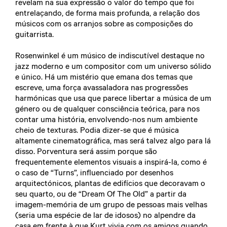
revelam na sua expressão o valor do tempo que foi
entrelaçando, de forma mais profunda, a relação dos
músicos com os arranjos sobre as composições do
guitarrista.
Rosenwinkel é um músico de indiscutível destaque no
jazz moderno e um compositor com um universo sólido
e único. Há um mistério que emana dos temas que
escreve, uma força avassaladora nas progressões
harmónicas que usa que parece libertar a música de um
género ou de qualquer consciência teórica, para nos
contar uma história, envolvendo-nos num ambiente
cheio de texturas. Podia dizer-se que é música
altamente cinematográfica, mas será talvez algo para lá
disso. Porventura será assim porque são
frequentemente elementos visuais a inspirá-la, como é
o caso de “Turns”, influenciado por desenhos
arquitectónicos, plantas de edifícios que decoravam o
seu quarto, ou de “Dream Of The Old” a partir da
imagem-memória de um grupo de pessoas mais velhas
(seria uma espécie de lar de idosos) no alpendre da
casa em frente à que Kurt vivia com os amigos quando