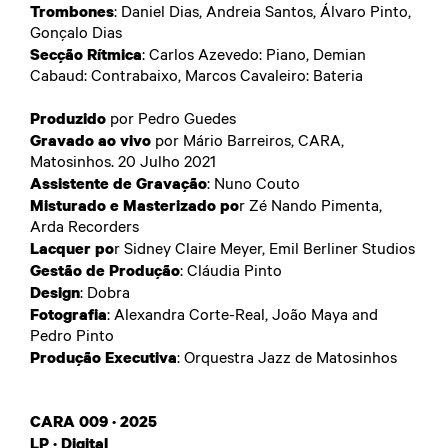
Trombones
: Daniel Dias, Andreia Santos, Álvaro Pinto,
Gonçalo Dias
Secção Rítmica
: Carlos Azevedo: Piano, Demian
Cabaud: Contrabaixo, Marcos Cavaleiro: Bateria
Produzido
por Pedro Guedes
Gravado ao vivo
por Mário Barreiros, CARA,
Matosinhos. 20 Julho 2021
Assistente de Gravação
: Nuno Couto
Misturado e Masterizado po
r Zé Nando Pimenta,
Arda Recorders
Lacquer po
r Sidney Claire Meyer, Emil Berliner Studios
Gestão de Produção
: Cláudia Pinto
Design
: Dobra
Fotografia
: Alexandra Corte-Real, João Maya and
Pedro Pinto
Produção Executiva
: Orquestra Jazz de Matosinhos
CARA 009 · 2025
LP · Digital