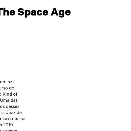
cos desses
aneiro de
 The Space Age
ra Jazz de
senvolvido
 disco que se
artísticos,
m 2019.
 o cubano
rson,
 ou técnica
retização do
venientes de
uma
ração
do jazz.
urso de
o Kind of
. Uma das
cos desses
ra Jazz de
 disco que se
m 2019.
 o cubano