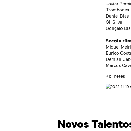
Javier Perei
Trombones
Daniel Dias
Gil Silva
Gonçalo Dia
Secção rítm
Miguel Meir
Eurico Costa
Demian Caba
Marcos Caval
+bilhetes
Novos Talentos