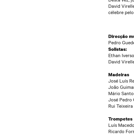
José Pedro
Nuno Magalh
David Virell
Rui Teixeira
Afonso Mour
célebre pelo
Mafalda Mai
Trompetes
Diogo Faria 
Luís Maced
Emília Olivei
Ricardo Fo
Marta Leite 
Direcção mu
Javier Perei
Pedro Beco 
Pedro Gued
Trombones
Solistas:
+INFO
Daniel Dias
Ethan Iverso
Gil Silva
David Virell
+BILHETE
Gonçalo Dia
Madeiras
+FB EVENT
Secção rítm
José Luís R
Miguel Meir
João Guima
Eurico Costa
Mário Santo
Demian Caba
José Pedro
Marcos Caval
Rui Teixeira
+bilhetes
Trompetes
Luís Maced
+INFO
Ricardo Fo