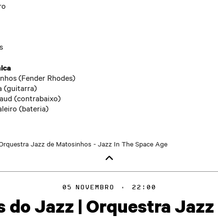
ro
s
ica
inhos (Fender Rhodes)
 (guitarra)
ud (contrabaixo)
eiro (bateria)
05
NOVEMBRO
·
22:00
 do Jazz | Orquestra Jaz