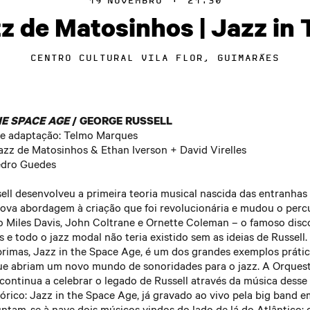
19
NOVEMBRO
·
21:30
primas, Jazz in the Space Age, é um dos grandes exemplos práti
 da improvisação ou da experimentação coletivas. Fundado em j
z de Matosinhos | Jazz in
o
ue abriam um novo mundo de sonoridades para o jazz. A Orquest
rograma Educativo da Orquestra de Jazz de Matosinhos, tem de
rmoso
ontinua a celebrar o legado de Russell através da música desse
 se deixam influenciar por conceitos não-musicais (outros media 
eiro
tórico: Jazz in the Space Age, já gravado ao vivo pela big band e
) como veículo para encontrar novas formas de fazer música.
CENTRO CULTURAL VILA FLOR, GUIMARÃES
ro
untam-se à nave dois músicos vindos do lado de lá do Atlântico:
es, um dos pianistas mais procurados da sua geração, e Ethan Ive
quentemente ao soundpainting, a sonoridades não-convencionais
 seu trabalho com o trio de jazz avant-garde The Bad Plus.
letrónica simples, movimento ou realidades site-specific na conc
o. Os elementos que compõem o grupo são maioritariamente pro
HE SPACE AGE
/ GEORGE RUSSELL
ducativos musicais formais, encontrando (também) no Cluster 
 e adaptação: Telmo Marques
tos
e ou complemento dessa prática como um espaço livre de explo
azz de Matosinhos & Ethan Iverson + David Virelles
o
edro Guedes
s
sical
es
ll desenvolveu a primeira teoria musical nascida das entranhas 
mica
ica
ova abordagem à criação que foi revolucionária e mudou o perc
inhos - piano
n - piano
o Miles Davis, John Coltrane e Ornette Coleman – o famoso disc
ndes - guitarra
es - piano
oso - Direção Musical
s e todo o jazz modal não teria existido sem as ideias de Russell
ud - contrabaixo
primas, Jazz in the Space Age, é um dos grandes exemplos práti
eiro - bateria
 Violino
ue abriam um novo mundo de sonoridades para o jazz. A Orquest
ego
 - Violoncelo
ontinua a celebrar o legado de Russell através da música desse
rães
eira - Violoncelo
tórico: Jazz in the Space Age, já gravado ao vivo pela big band e
s
ro - Flauta
untam-se à nave dois músicos vindos do lado de lá do Atlântico: